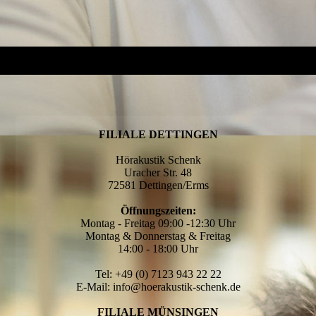
FILIALE DETTINGEN
Hörakustik Schenk
Uracher Str. 48
72581 Dettingen/Erms
Öffnungszeiten:
Montag - Freitag 09:00 -12:30 Uhr
Montag & Donnerstag & Freitag
14:00 - 18:00 Uhr
Tel: +49 (0) 7123 943 22 22
E-Mail: info@hoerakustik-schenk.de
FILIALE MÜNSINGEN