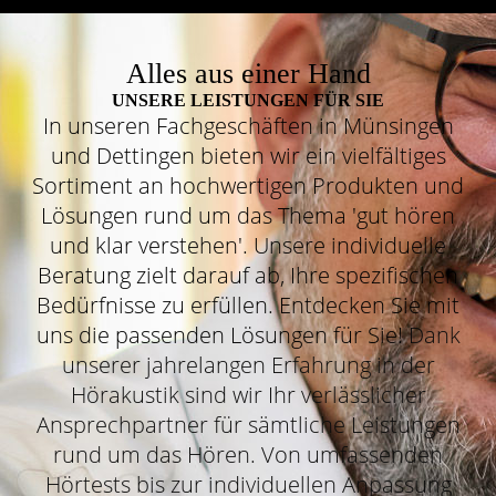
Alles aus einer Hand
UNSERE LEISTUNGEN FÜR SIE
In unseren Fachgeschäften in Münsingen
und Dettingen bieten wir ein vielfältiges
Sortiment an hochwertigen Produkten und
Lösungen rund um das Thema 'gut hören
und klar verstehen'. Unsere individuelle
Beratung zielt darauf ab, Ihre spezifischen
Bedürfnisse zu erfüllen. Entdecken Sie mit
uns die passenden Lösungen für Sie!
Dank
unserer jahrelangen Erfahrung in der
Hörakustik sind wir Ihr verlässlicher
Ansprechpartner für sämtliche Leistungen
rund um das Hören. Von umfassenden
Hörtests bis zur individuellen Anpassung