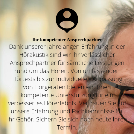
Ihr kompetenter Ansprechpartner
Dank unserer jahrelangen Erfahrung in der
Hörakustik sind wir Ihr verlässlicher
Ansprechpartner für sämtliche Leistungen
rund um das Hören. Von umfassenden
Hörtests bis zur individuellen Anpassung
von Hörgeräten bieten wir Ihnen
kompetente Unterstützung für ein
verbessertes Hörerlebnis. Vertrauen Sie auf
unsere Erfahrung und Fachkenntnisse für
Ihr Gehör. Sichern Sie sich noch heute Ihren
Termin.