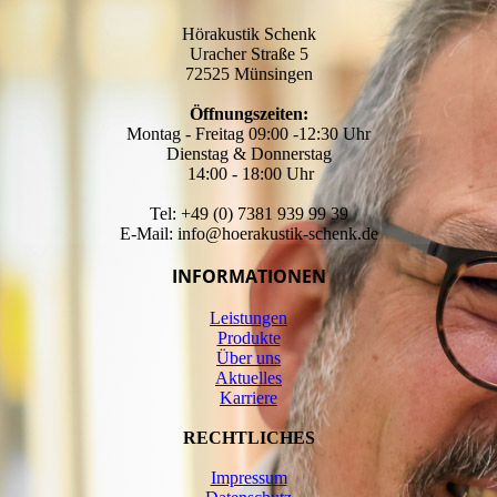
Hörakustik Schenk
Uracher Straße 5
72525 Münsingen
Öffnungszeiten:
Montag - Freitag 09:00 -12:30 Uhr
Dienstag & Donnerstag
14:00 - 18:00 Uhr
Tel: +49 (0) 7381 939 99 39
E-Mail: info@hoerakustik-schenk.de
INFORMATIONEN
Leistungen
Produkte
Über uns
Aktuelles
Karriere
RECHTLICHES
Impressum