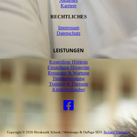
Aktuelles
Karriere
RECHTLICHES
Impressum
Datenschutz
LEISTUNGEN
Kostenlose Hörtests
Einstellung Hörgeräte
Reparatur & Wartung
Tinnitusberatung
Training & Therapie
Kinderhörzauber
Copyright © 2026
Hörakustik Schenk
| Webdesign & OnPage-SEO:
Richard Marketing