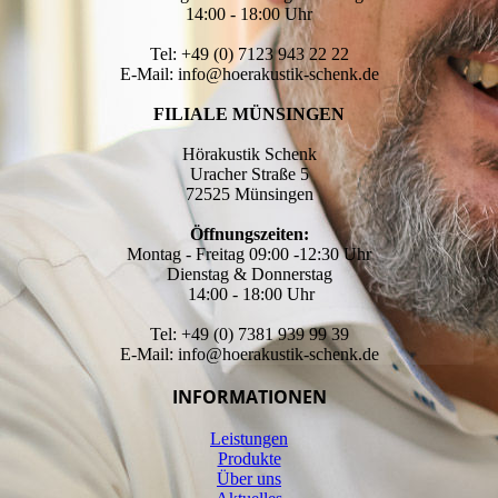
14:00 - 18:00 Uhr
Tel: +49 (0) 7123 943 22 22
E-Mail: info@hoerakustik-schenk.de
FILIALE MÜNSINGEN
Hörakustik Schenk
Uracher Straße 5
72525 Münsingen
Öffnungszeiten:
Montag - Freitag 09:00 -12:30 Uhr
Dienstag & Donnerstag
14:00 - 18:00 Uhr
Tel: +49 (0) 7381 939 99 39
E-Mail: info@hoerakustik-schenk.de
INFORMATIONEN
Leistungen
Produkte
Über uns