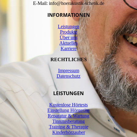
E-Mail: info@hoerakustik-schenk.de
INFORMATIONEN
Leistungen
Produkte
Über uns
Aktuelles
Karriere
RECHTLICHES
Impressum
Datenschutz
LEISTUNGEN
Kostenlose Hörtests
Einstellung Hörgeräte
Reparatur & Wartung
Tinnitusberatung
Training & Therapie
Kinderhörzauber