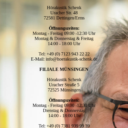
Hörakustik Schenk
Uracher Str. 48
72581 Dettingen/Erms
Öffnungszeiten:
Montag - Freitag 09:00 -12:30 Uhr
Montag & Donnerstag & Freitag
14:00 - 18:00 Uhr
Tel: +49 (0) 7123 943 22 22
E-Mail: info@hoerakustik-schenk.de
FILIALE MÜNSINGEN
Hörakustik Schenk
Uracher Straße 5
72525 Münsingen
Öffnungszeiten:
Montag - Freitag 09:00 -12:30 Uhr
Dienstag & Donnerstag
14:00 - 18:00 Uhr
Tel: +49 (0) 7381 939 99 39