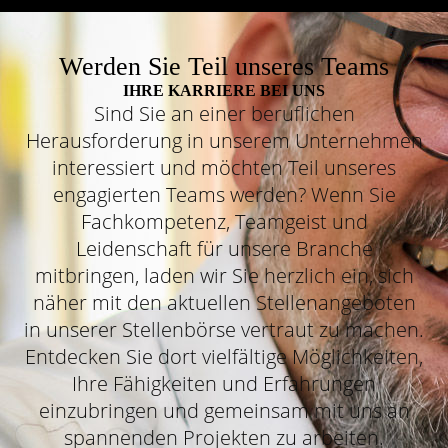
Werden Sie Teil unseres Teams
IHRE KARRIERE BEI UNS
Sind Sie an einer beruflichen
Herausforderung in unserem Unternehmen
interessiert und möchten Teil unseres
engagierten Teams werden? Wenn Sie
Fachkompetenz, Teamgeist und
Leidenschaft für unsere Branche
mitbringen, laden wir Sie herzlich ein, sich
näher mit den aktuellen Stellenangeboten
in unserer Stellenbörse vertraut zu machen.
Entdecken Sie dort vielfältige Möglichkeiten,
Ihre Fähigkeiten und Erfahrungen
einzubringen und gemeinsam mit uns an
spannenden Projekten zu arbeiten.